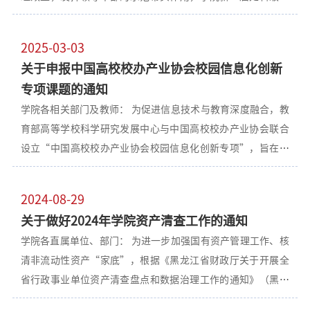
部调整后，对干部的办公家具及办公设备的配备使用作如下要
求：一、配备使用原则节俭办公、物尽其用、不新购置。二、
2025-03-03
各部门闲置的办公家具及办公设备一律上交国有资产管理处，
关于申报中国高校校办产业协会校园信息化创新
以备调剂使用。三、对办公家具的配备使用要求1、调整到新岗
专项课题的通知
位的干部一律使用新岗位的原有办公家具，原岗位办公家具不
学院各相关部门及教师： 为促进信息技术与教育深度融合，教
得随干部带到新的岗位。2、确实没有办公家具的干部，可由工
育部高等学校科学研究发展中心与中国高校校办产业协会联合
作部门向主管领导提出申请，联系国有资产管理处调剂或者采
设立“中国高校校办产业协会校园信息化创新专项”，旨在支
购解决。四、对办公设备的配备使用要求1、干部个人使用的电
持高校技术创新研究和成果转化和产学研协同教育管理研究，
脑，可携带到新的岗位；同时要将原工作的相关电子文件资料
重点支持大数据创新与应用、智能制造、虚拟现实、网络安
整理好交给接任干部。2、干部原岗位配备的打印机、扫描仪、
2024-08-29
全、智能无人系统等领域的研究与创新应用。 1.根据确定的研
复印机等办公设备要留在原工作岗位继续使用，不得将上述设
关于做好2024年学院资产清查工作的通知
究内容，专项基金为每个课题提供总经费为10万元至50万元的
备携带到新的岗位。3、确实没有办公设备的干部，可由工作部
学院各直属单位、部门： 为进一步加强国有资产管理工作、核
支持，其中研究经费5万元至25万元。课题申请人无需向资助企
门向主管领导提出申请，联系国有资产管理处调剂或者采购解
清非流动性资产“家底”，根据《黑龙江省财政厅关于开展全
业额外购买配套设备或软件。 2.课题的选题方向和申请条件需
决。五、相关资产账目调整对干部调整所引起的资产管理关系
省行政事业单位资产清查盘点和数据治理工作的通知》（黑财
符合《中国高校校办产业协会校园信息化创新专项申请指南说
变化，原岗位所在部门资产管理员要牵头及时办理资产调拨和
资[2024]24号）文件精神，以及省教育厅工作部署。学院已印
明》（附件2）的要求。 3.课题的计划执行时间为2025年6月1
资产交接手续，调整