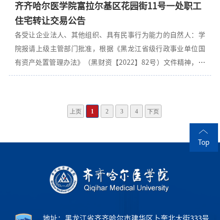
齐齐哈尔医学院富拉尔基区花园街11号一处职工
年续签服务合同，总服务期最长3年）。二、申请人的资格要
最长3年）。评审专家名单：尚天歌、倪维芳、徐辉、王丹、张
住宅转让交易公告
求：1.必须具备《政府采购法》第二十二条规定的条件。其
福明九、公告期限自本公告发布之日起1个工作日。其他补充事
各受让企业法人、其他组织、具有民事行为能力的自然人：学
中，近三年内申请人在经营活动中没有重大违法记录（重大违
宜：发布本公告的同时发出成交通知书，请成交供应商及时到
院报请上级主管部门批准，根据《黑龙江省级行政事业单位国
法记录，是指申请人因违法经营受到刑事处罚或者责令停产停
齐齐哈尔医学院领取，并在成交通知
有资产处置管理办法》（黑财资【2022】82号）文件精神，全
业、吊销许可证或者执照、较大数额罚款等行政处罚）；2.本
权委托黑龙江联合产权交易所有限责任公司对学院富拉尔基区
项目的特定资质要求：参加本项目磋商的供应商，须在黑龙江
花园街11号一处职工住宅发布转让交易公告。公告网
省政府采购网或其分站注册登记并经审核合格，且在黑龙江省
址:https://www.ejy365.com/info/278665(e交易网站)，欢迎
政府采购网代理机构名录内登记的社会代理机构，设有固定营
上页
1
2
3
4
下页
潜在各受让企业法人、其他组织、具有民事行为能力的自然人
业场所并配备符合规定数量的专职从业人员。3.与采购人存在
参与。国有资产管理处 2024年1月2日
利害关系可能影响采购公正性的法人、其他组织或者个人，不
Top
得参加本项目磋商；供应商企业负责人为同一人或者存在控
股、管理关系的不同供应商，不得同时参加本项目。4.近三
地址：黑龙江省齐齐哈尔市建华区卜奎北大街333号