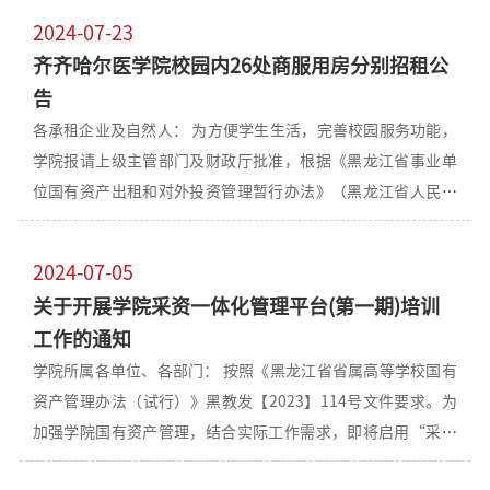
发《齐齐哈尔医学院2024年资产清查工作实施方案》，请各单
日～2026年5月31日，可根据课题复杂程度适度延长执行周
2024-07-23
位给予高度重视，认真贯彻执行，做好资产清查盘点工作，做
期，最长不超过两年。 4.资助课题获得的知识产权由资助方和
齐齐哈尔医学院校园内26处商服用房分别招租公
到信息准确、账实相符，并按时上报材料，国有资产管理处将
课题承担单位共同所有。 请各课题申请人按要求填写《中国高
告
组织相关部门进行检查。附件：《齐齐哈尔医学院2024年资产
校校办产业协会校园信息化创新专项申请书》（附件3），于
各承租企业及自然人： 为方便学生生活，完善校园服务功能，
清查工作实施方案》院政发[2024]98号.doc 齐齐哈尔医学院
2025年3月7日提交到国有资产管理处统一盖章，然后自行将签
学院报请上级主管部门及财政厅批准，根据《黑龙江省事业单
2024年资产清查盘盈登记表.xlsx 齐齐哈尔医学院2024年资产
字盖章后的PDF扫描文件上传至：
位国有资产出租和对外投资管理暂行办法》（黑龙江省人民政
清查盘亏登记表.xlsx国有资产管理处2024年8月29日
https://cxjj.cutech.edu.cn。 书面材
府令【第1号】）文件精神，全权委托黑龙江联合产权交易所有
限责任公司对校园内26处商服分别进行公开招租。 公告网址：
2024-07-05
https://www.ejy365.com/info/ejypl6413（e交易平台），欢
关于开展学院采资一体化管理平台(第一期)培训
迎潜在承租企业及自然人参与。国有资产管理处2024年7月23
工作的通知
日
学院所属各单位、各部门： 按照《黑龙江省省属高等学校国有
资产管理办法（试行）》黑教发【2023】114号文件要求。为
加强学院国有资产管理，结合实际工作需求，即将启用“采资
一体化管理平台”，平台包含资产管理、采购申报审批、设备