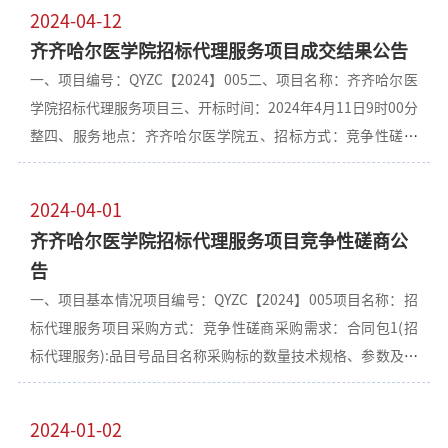
维修维护、合同动态管理等功能。学院决定组织开展“采资一
2024-04-12
体化管理平台”(第一期)培训工作，具体通知如下：一、培训时
齐齐哈尔医学院招标代理服务项目成交结果公告
间：2024年7月9日（下周二）下午14：00 。二、培训地点：
一、项目编号：QYZC【2024】005二、项目名称：齐齐哈尔医
计算机实验中心教学主楼南区405教室。三、培训人员：各所属
学院招标代理服务项目三、开标时间：2024年4月11日9时00分
单位、部门资产管理员。四、相关要求：1、各单位、部门要高
整四、服务地点：齐齐哈尔医学院五、招标方式：竞争性磋商
度重视，准时参加，不得缺席，本次培训将记入学院资产年度
六、成交信息1黑龙江立诚项目管理有限公司2黑龙江鼎投工程
工作考核。2、按照《齐齐哈尔医学院固定资产分级管理工作制
项目管理有限公司3中晟全过程工程咨询设计有限公司4齐齐哈
度》要求，资产管理员身份原则上要求科级干部或高级职称以
2024-04-01
尔市中龙招标代理有限公司5黑龙江君瀚工程项目管理有限公司
上，岗位固定的在编人员。3、请各单位、部门于7月8日(下周
齐齐哈尔医学院招标代理服务项目竞争性磋商公
落标供应商名称序号单位名称落标理由6黑龙江毅泽工程管理有
一)17:00点前，将《资产管理员信息采集表》电子版（附件
告
限公司综合排名第67深圳市昊源建设监理有限公司综合排名第
一）报送至国有资产管理处邮箱gzc@qmu.edu.cn。联系电
一、项目基本情况项目编号：QYZC【2024】005项目名称：招
78黑龙江省众捷诚工程项目管理有限责任公司综合排名第89黑
话：0452-2663401 联系人：李老师、徐老师附件一：附表
标代理服务项目采购方式：竞争性磋商采购需求：合同包1(招
龙江鼎宽建设工程项目管理有限公司综合排名第910黑龙江建平
一：资产管理员信息采集表.xlsx国有资产管理处 2024年7月5日
标代理服务):品目号品目名称采购标的数量技术规格、参数及要
建设工程项目管理有限公司综合排名第10七、主要标的信息服
求1-1其他服务招标代理服务1（年）详见采购文件本合同包不
务类名称：招标代理服务项目服务范围：招标代理服务服务期
接受联合体投标合同履行期限：自合同签订之日起1年（本项目
限：自合同签订之日起1年（本项目采取“1+1+1”形式，对本
2024-01-02
采取“1+1+1”形式，对本年度考核评价合格的代理机构，次
年度考核评价合格的代理机构，次年续签服务合同，总服务期