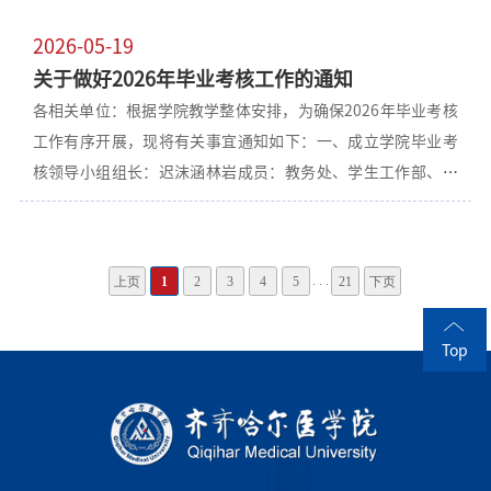
技能培训方案及课程安排。三、工作要求1.各相关单位须高度
教学管理科二、考试安排（一）考试分组临床医学专业（含专
重视本次培训，遴选责任心强的医护人员及教师承担相关培训
2026-05-19
业方向）、儿科学专业学生共计1031人（表1）。具体分组情
任务。2.教务处临床教学管理科负责学院本部技能培训的组织
关于做好2026年毕业考核工作的通知
况参见《2026年临床医学、儿科学专业毕业技能考试考场安
协调工作。3.预防医学专业、口腔医学专业的技能培训工作，
各相关单位：根据学院教学整体安排，为确保2026年毕业考核
排》（附件1）。（二）考站安排临床技能操作考站：设在教学
分别由公共卫生学院、口腔医学院负责组织实施。教务处 2026
工作有序开展，现将有关事宜通知如下：一、成立学院毕业考
2号楼（部系楼A区）1-5楼，共计五个考区，每个考区设有多个
年5月21日
核领导小组组长：迟沫涵林岩成员：教务处、学生工作部、团
考站，每名学生必须参加全部五个考区的考核，考核结束后通
委、高教研究与教学质量评估中心、精神卫生学院、公共卫生
过信息确认并签字后方可离开。临床思维训练系统测试、辅助
学院、医学技术学院、护理学院、药学院、病理学院、口腔医
检查考站：设在主楼南区计算机实验教学中心。（三）人员安
学院负责人；各附属医院及相关教学基地主管教学副院长领导
排及职责1.考官：总考官1名，负责整个考场的业务指导工作，
. . .
上页
1
2
3
4
5
21
下页
小组下设办公室，办公室主任由李强兼任。二、毕业考核内容
指导各站考官负责技能考试执考；考官31名，由附属第一、
根据各专业培养方案进行毕业考核工作，各专业的具体考试内
二、三、六医院遴选，负责按照规定对考生进行提问，认真记
Top
容及分值见附件1。三、毕业考核安排（一）毕业理论考试：6
录考生答题或操作情况，结合考生应试情况进行公平、公正的
月3日14:00-15:30毕业理论考试在院本部和相关实习基地进
打分。2.标准化病人：16人，按照规定对考生进行回答，配合
行，考试具体安排见附件2。（二）毕业技能考试与毕业论文答
考生进行病史采集和查体操作。
辩在6月5日前完成，考试具体安排见附件3，由学生所在单位和
相关实习基地负责组织完成。四、相关要求1.各单位要高度重