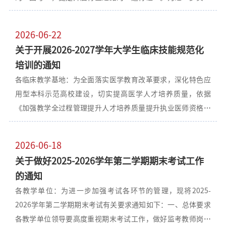
落实学院“质量提升年”工作要求，帮助广大毕业生高效备
考、顺利通过2026年执业医师资格考试，学院决定整合优质教
2026-06-22
学资源，面向全体已毕业离校的2025届考生提供专项考前辅导
关于开展2026-2027学年大学生临床技能规范化
与支持服务。现将有关事项通知如下：一、高度重视，认清形
培训的通知
势2026年学院将执业医师资格考试通过率提升作为攻坚战，已
各临床教学基地：为全面落实医学教育改革要求，深化特色应
投入专项经费购买人卫辅导平台与考试服务，并构建了全过程
用型本科示范高校建设，切实提高医学人才培养质量，依据
全方位备考体系。执业医师证不仅是合法执业的资格凭证，更
《加强教学全过程管理提升人才培养质量提升执业医师资格考
是职业晋升和长远发展的基石。请同学们务必从职业发展的高
试通过率实施方案（修订）》（院发〔2024〕41号）精神，结
度出发，珍惜学院提供的辅导资源，主动融入备考节奏。二、
合我院临床实践教学实际，现就2026-2027学年大学生临床技
辅导安排，灵活参与考虑到同学们已毕业离校、分布各地工作
2026-06-18
能规范化培训工作安排如下：一、工作领导小组组 长：学院分
的实际情况，本次辅导工作采取“线上为主、灵活参与”的形
关于做好2025-2026学年第二学期期末考试工作
管教学副院长副组长：教务处处长成 员：教务处副处长、各临
式：1.线上直播讲座学院将组织骨干教师通过腾讯会议等平台
的通知
床教学基地主管教学副院长领导小组下设办公室，办公室主任
开展执业医师资格考试核心考点串讲及应试技巧讲座，内容涵
各教学单位：为进一步加强考试各环节的管理，现将2025-
由教务处主管临床教学副处长担任，成员由教务处、各临床教
盖解剖学、生理学、病理生理学等基础医学课程及临床综合部
2026学年第二学期期末考试有关要求通知如下：一、总体要求
学基地教务科相关工作人员组成。二、组织形式大学生临床技
分。讲座安排及会议链接将由各“包保小组”负责人（导师/辅
各教学单位领导要高度重视期末考试工作，做好监考教师岗前
能规范化培训由教务处组织实施，各临床教学基地负责制定详
导员）定向