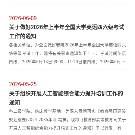
培训、学生诚信教育和各项考务相关准备工作。考务工作各环
细培训计划和组织具体落实。三、培训范围2022级临床医学
节应有计划、有记录、有总结、有反馈。各项考务工作严格按
（含各方向）、儿科学、医学影像学专业学生。四、培训计划
2026-06-09
照《齐齐哈尔医学院考务工作管理办法（修订）》院政发
1.培训时间：2026年7月至2027年5月2.中期考核：由各教学基
关于做好2026年上半年全国大学英语四六级考试
[2024]43执行。二、领导小组组 长：迟沫涵 林 岩副组长：教
地按计划认真组织实习学生培训，并在9月初组织全体实习生参
工作的通知
务处、学生工作部、高教研究与教学质量评估中心负责人 成
与所在教学基地技能竞赛（活动时间报送教务处，教务处将协
各相关单位：为全面做好我院2026年上半年全国大学英语四六
员：各教学单位负责人、临床教学基地教学副院长办公室设在
同相关部门到现场观摩），各教学基地择优选拔3名优秀选手组
级等级考试工作，现将有关事宜通知如下：一、考试时间英语
教务处办公室主任：李 强（兼）领导小组职责：部署、协调、
建代表队，参加学院第十五届大学生临床技能大赛
四级：2026年6月13日09:00—11:20日俄四级：2026年6月13
检查、指导全院考试工作，负责全院考试日程、考场及校级巡
日09:00—11:10英语六级：2026年6月13日15:00—17:25日俄
考人员的安排。三、命题与制卷各教学单位试卷命题必须遵循
六级：2026年6月13日15:00—17:10二、考试工作领导小组 组
教学大纲和相关国家执业资格考试大纲的基本要求，要体现学
2026-05-25
长：迟沫涵 林 岩成 员：教务处、党委办公室、学院办公室、宣
科的主要内容。按照学院规定的试卷模板和有关要求在考试前
关于组织开展人工智能综合能力提升培训工作的
传统战部、医院管理处、后勤管理处、学生工作部、保卫处、
一周命出难易度等值的两套试题，两套试题完全相同试题的分
通知
研究生院、团委、医学技术学院、现代教育技术中心负责人；
数之和不得超过20分。四、巡考工作（一）巡考安排1.实行学
各二级学院、临床教学基地：为深入贯彻落实《教育强国建设
各二级学院院长、副书记、教学副院长，附属第二医院教学副
院和教学单位两级巡考制度，巡考人员遵循巡考职责，需佩戴
规划纲要(2024-2035年)》精神，现将《教育部高等教育司关于
院长。领导小组下设办公室，办公室主任由李强兼任。三、安
巡考牌进入考场。2.校级巡考为一级巡考，由主巡考、协同
开展人工智能综合能力提升培训工作的通知》予以转发，有关
全保卫工作 为确保大学英语等级考试安全、平稳运行，保卫处