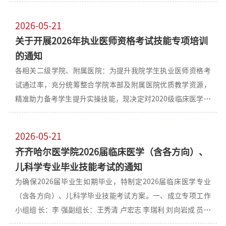
事项通知如下。一、培训对象重点面向2026届普通高校本科毕
对各考区进行封闭管理，禁止与本次考试无关人员在考场周围
业生开展，其他年级学生可根据实际需要参与。二、培训时间
逗留。 四、语音播放系统调试 现代教育技术中心和附属第二医
2026-05-21
2026年5月25日-6月10日。三、培训内容本次培训依托国家高
院做好听力播放和考场视频监控工作。五、考务培训会1.时
关于开展2026年执业医师资格考试技能专项培训
等教育智慧教育平台“人工智能教学公共服务开放应用专
间：2026年6月11日14:002.地点：图书行政楼1801会议室3.参
的通知
区”开展，学生须从“人工智能综合能力提升培训(2026)”页
会单位：各二级学院（部）院长（部长）、主管学生工作书
各相关二级学院、附属医院：为提升我院学生执业医师资格考
面登录(https://higher.smartedu.cn /ai2026), 进行线上学习。
记、教学副院长、教务科科长；附
试通过率，充分统筹整合学院本部及附属医院优质教学资源，
具体学习内容详见附件1。四、工作要求请各单位学工办按要求
精准助力备考学生提升实操技能，现决定对2020级临床医学大
组织学生参加培训，统计参训学生人数及获得证书人数，并由
类、预防医学、口腔医学专业已报名考生开展技能专项培训，
各单位教务科于6月15日前，将WORD版和加盖公章的PDF版培
相关事宜通知如下。一、学生信息汇总1.各学生所在单位负责
训情况统计表（见附件2）发送至邮箱qyjwk@qmu.edu.cn。
2026-05-21
统计参加执医技能培训的学生信息；其中，临床医学、儿科学
联系人：吴丹，2663921。附件1：关于开展2026年人工智能
齐齐哈尔医学院2026届临床医学（含各方向）、
专业学生信息由教务处临床教学管理科进行汇总。2.学生须于5
综合能力提升培训工作的通知.pdf附件2：2026年人工智能综
儿科学专业毕业技能考试的通知
月26日15:00前向在校期间所在单位报名，各相关单位汇总后报
合能力提升培训情况统计表.docx2026年5月25日教务处 学生工
为确保2026届毕业生如期毕业，特制定2026届临床医学专业
至教务处王慧敏。二、培训筹备安排1.各项培训单位同步报送
作部
（含各方向）、儿科学毕业技能考试方案。一、成立专项工作
本单位培训地点及培训教师信息。2.教务处将结合各专业学生
小组组 长：李 强副组长：王秀清 卢宏志 李瑞利 刘向岩成 员：
报名人数、场地师资报送情况，统筹梳理、统一制定全院整体
宋芳婷 秦浩博 孙 玲 刘冰华 张 宁 丁 琳 姜国玲办公室设在临床