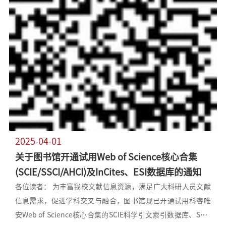
了教育部外国教材中心项目引进的共享版电子教材教参资源，
并提供本地化访问服务。教育部外国国教材中心项目每年引进
世界各国具有先进科学技术水平的理工农医等各科教材，每种
教材均经过12家高校成员馆把关选品，精选被国外高校课堂广
泛采用的优质电子教材教参。本次试用包括来自Wiley、
Cambridge University Press 、CRC（Taylor Francis旗下）电
子教材库的518种经典教材品种，涵盖理工、经管、农学、医
学、人文社科等学科，支持读者在试用期内进行全文阅读。这
些教材由国际知名作者和学者参与编写，被多所国际一流院校
指定为教学参考书。 访问说明：IP内直接访问；IP外支持
2025-04-01
CARSI远程访问。 访问权限：从平台首页下方选择“
关于图书馆开通试用Web of Science核心合集
(SCIE/SSCI/AHCI)及InCites、ESI数据库的通知
各位读者： 为丰富我校文献信息资源，满足广大科研人员文献
信息需求，促进学科交叉与融合，图书馆现已开通试用科睿唯
安Web of Science核心合集的SCIE科学引文索引数据库、SSCI