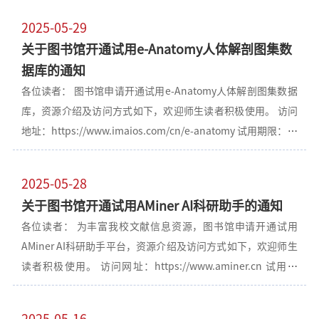
1.9亿+的专利数据，实现每日更新。提供简单检索、高级检
2025-05-29
索、批量处理、语义检索、化学结构式搜索、组合式搜索等多
关于图书馆开通试用e-Anatomy人体解剖图集数
种检索方式，支持日常检索场景。具备同族分析、引用分析、
据库的通知
3D地图分析、英策分析、化合物分析等深入分析功能，具体使
各位读者： 图书馆申请开通试用e-Anatomy人体解剖图集数据
用指南可参见附件。 使用方式：请在校园网IP范围内注册账户
库，资源介绍及访问方式如下，欢迎师生读者积极使用。 访问
后使用，注册链接为https://account.zhihuiya.com/public/?
地址：https://www.imaios.com/cn/e-anatomy 试用期限：即
c=SfAxIr0tEY71c_type=bo_short_code#/register 附件：智慧
日起至2025.6.30可使用全模块，到期后可使用免费模块 访问
芽专利数据库-快速操作指南齐齐哈尔医学院图书馆二〇二五年
方式：校园网IP范围内直接访问 资源介绍：e-Anatomy是
六月十二日
2025-05-28
IMAIOS开发的权威数字解剖学平台。IMAIOS成立于2008年，
关于图书馆开通试用AMiner AI科研助手的通知
总部位于法国图卢兹，是一家专门研发医学图像及线上学习的
各位读者： 为丰富我校文献信息资源，图书馆申请开通试用
公司。数据库提供约3万张图片，超过 8900 个解剖结构以及超
AMiner AI科研助手平台，资源介绍及访问方式如下，欢迎师生
100 万个经翻译的医学标签。多模态影像（CT/MRI/PET）与3D
读者积极使用。 访问网址：https://www.aminer.cn 试用时
解剖模型的交互式学习工具，提供MRI与CT对照解剖标注。支
间：即日起至2025年8月25日 访问方式：校园网IP范围内注册
持12种语言版本，可在PC端、iPad、iPhone 和 Android 设备
个人账号后使用 资源介绍：AMiner AI 是一个基于人工智能的
上使用。提供自动转动功能，方便用户从不同角度观察解剖结
2025-05-16