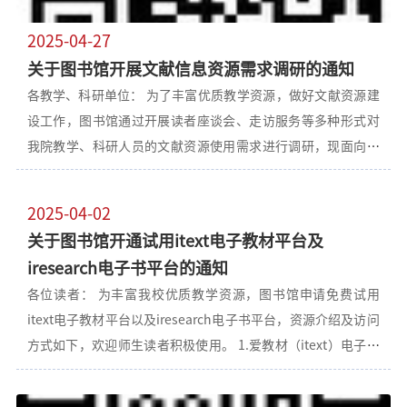
您的手机号，密码为您设置的密码，可在IP范围外使用 使用指
南：https://www.tsgyun.com/official/helper.html齐齐哈尔
2025-04-27
医学院图书
关于图书馆开展文献信息资源需求调研的通知
各教学、科研单位： 为了丰富优质教学资源，做好文献资源建
设工作，图书馆通过开展读者座谈会、走访服务等多种形式对
我院教学、科研人员的文献资源使用需求进行调研，现面向全
院师生，采取网络问卷的形式进一步征集文献资源使用需求，
请各位读者扫码填写文献信息资源需求调查问卷。如有其他购
2025-04-02
书需求可填写附件表格，发送至qytushuguan@163.com，联
关于图书馆开通试用itext电子教材平台及
系电话：2663582 / 2663581。附件：纸质图书申购表齐齐哈
iresearch电子书平台的通知
尔医学院图书馆二〇二五年四月二十七日
各位读者： 为丰富我校优质教学资源，图书馆申请免费试用
itext电子教材平台以及iresearch电子书平台，资源介绍及访问
方式如下，欢迎师生读者积极使用。 1.爱教材（itext）电子教
材平台 访问地址：www.itextbook.cn 试用期限：即日起至
2025年6月30日 资源介绍：爱教材（itext）电子教材平台汇集