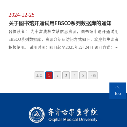
社会科学引文索引数据库、AHCI 艺术人文引文索引数据库，同
时，还开通了 ESI基本科学指标数据库和 InCites 学科分析平台
2024-12-25
的全库试用权限，欢迎师生读者积极使用。 访问地址：
关于图书馆开通试用EBSCO系列数据库的通知
1.SCI/SSCI数据库访问网址：www.webofscience.com 2.ESI数
各位读者： 为丰富我校文献信息资源，图书馆申请开通试用
据库访问网址：esi.clarivate.com 3.InCites数据库访问网址：
EBSCO系列数据库，资源介绍及访问方式如下，欢迎师生读者
incites.clarivate.com 试用时间：2025.4.1-2025.6.30 访问方
积极使用。 试用时间：即日起至2025年2月24日 访问方式：校
式：校园网IP范围内直接访问或通过图书馆资源页访问 资源介
园网IP范围内访问图书馆资源页或点击
绍： 1.SCIE科学引文索引 Web of Science-SCIE（Science
https://research.ebsco.com/c/zyxb6t/search 资源介绍： 1.
Citation Index Expanded/科学引文索引）是一个聚焦自然科
生物医学全文数据库（MEDLINE Complete） MEDLINE
学领域的多学科综合数据库，包含在Web of Science™ 核心合
上页
1
2
3
4
5
下页
Complete 生物医学全文数据库能够覆盖MEDLINE文献数据库
集中。目前收录了全球自然科
收录的29.31% 的全文期刊内容。提供了有关医学、牙科、医疗
Top
保健制度和临床科学及其他方面的权威医学信息。数据库采用
了包含树、树层次结构、副标题及展开功能的 MeSH（医学主
题词表）索引方法，可检索 5,200 多种流行生物医学期刊中的
引文。提供超过 2,300 种期刊的全文。 2.护理学数据库完整版
（CINAHL Complete）： EBSCO护理学全文数据库是一个专供