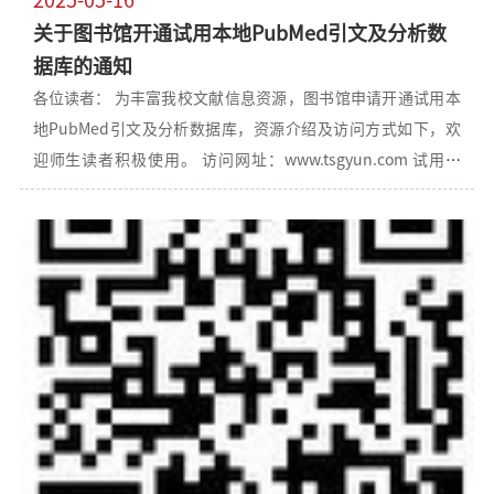
对话式文献知识库，旨在帮助科研人员提高检索、阅读论文的
构；支持多语言解剖术语的即时翻译，通过点击标签，快速显
关于图书馆开通试用本地PubMed引文及分析数
效率，并获取最新领域的研究动态。平台由清华大学计算机系
示对应的解剖结构信息，用户可根据需要选择展示的解剖结构
据库的通知
研发，后经成果转化。利用 GLM-130B 自研大模型，为用户提
类别；提供索引功能，帮助用户快速定位感兴趣的解剖结构。
各位读者： 为丰富我校文献信息资源，图书馆申请开通试用本
供了一个集检索、阅读、知识问答于一体的私有知识库。用户
齐齐哈尔医学院图书馆二〇二
地PubMed引文及分析数据库，资源介绍及访问方式如下，欢
可以从 AMiner 或本地上传论文，构建个人文献知识库，并基于
迎师生读者积极使用。 访问网址：www.tsgyun.com 试用时
文献库内单篇或多篇论文进行自由问答，以实现高效的信息获
间：即日起至2025年12月31日 访问方式：校园网IP范围内可直
取。从而帮助用户更深入地了解所阅读的论文，把握研究的重
接访问，激活个人账号后可在校园网IP范围外使用 资源介绍：
点和难点。 注册及使用说明：校园网范围内注册个人账户后登
《本地PubMed引文及分析数据库》是一个集成的云端外文医
录使用，可实现智能总结、引导阅读、深度问答、私有文献库
学资源平台，提供的产品及服务包括PubMed引文及数据分析
等功能。 使用提示：使用资源时请自觉遵守相关法律法规，尊
系统（本地PubMed）、一站式检索、投稿指南、循证医学临
重知识产权，合理使用。 附件：AMinerAI科研助手使用手册.
床查询等功能服务。收录了全球 34000 余种生物医学和临床医
学期刊，其中医学类核心期刊总数不少于11600种。 注册说
明： 1.校园网范围内自动识别IP，点击页面右上方【个人登
录】进入注册页面 2.点击注册页面中部【去注册】，显示本单
位名称后填写个人信息 3.根据提示进行验证，激活后用户名是