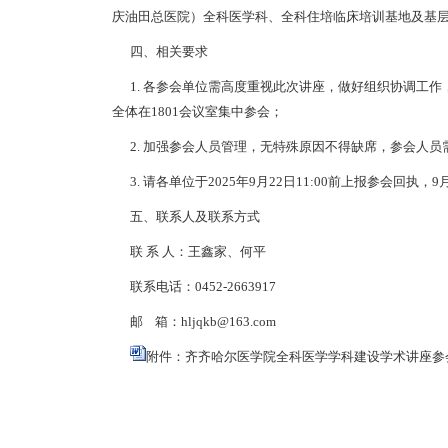
庆油田总医院）全科医学科、全科住培临床培训基地及基层
四、相关要求
1. 各参会单位需高度重视此次讲座，做好组织协调工作
全体在1801会议室集中参会；
2. 加强参会人员管理，无特殊原因不得缺席，参会人员
3. 请各单位于2025年9月22日11:00前上报参会回执
五、联系人及联系方式
联 系 人：王鑫家、何平
联系电话：0452-2663917
邮 箱：hljqkb@163.com
附件：齐齐哈尔医学院全科医学学科建设学术讲座参会人