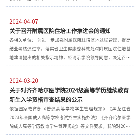
高起本学生、2023级专升本学生。 二、开课时间 2024年8月24
日～11月3日 三、开课形式 线上直播、网络课程在线学习和自
2024-04-07
学相结合等形式。 四、课程安排 各专业课程将由班主任在所在
关于召开附属医院住培工作推进会的通知
班级QQ群中公布。 五、上课要求 学生需按照课程安排在规定
各相关单位： 为进一步加强附属医院住培基地过程管理，提高
时间登录平台，参加线上直播课程学习，参与每门课程直播时
结业考核通过率，落实省卫生健康委科教处对附属医院住培基
长不得少于总时长的2/3，并于11月3日前完成直播课程、网络
地建设提出的相关指示精神，经请示学院领导同意，决定召开
课程在线学习、课后作业等全部教学任务。 六、期末考试
附属医院住培工作推进会，具体要求如下： 一、参会人员 附属
（一）考试时间 2024年11月4日～11月10日 （二）考试形式
一院，附属二院，附属三院院长、书记、主管院长、住培办主
利用手机APP/电脑端进行线上考试。 （三）考试要求 考生需准
2024-03-20
任、专业基地主任。 二、会议时间 2024年4月9日14:00 三、会
备带有前置摄像头的电脑或手机；严格遵守考试时间，过时将
关于对齐齐哈尔医学院2024级高等学历继续教育
议地点 学院图书行政楼1804会议室 四、会议内容 1、通报附属
默认缺考。 七、其他事项 （一）具体课程安排及平台操作流程
新生入学资格审查结果的公示
医院基地建设及结业考核情况，传达省卫生健康委科教处对附
将在班级QQ群中公布。 （
依据国家教育部《普通高等学校学生管理规定》《黑龙江省
属医院住培工作提出的相关指示精神。 2、附属医院住培基地
2023年全国成人高等学校考试招生实施办法》《齐齐哈尔医学
汇报住培工作整改措施。 3、毕红霞副校长部署下一阶段附属
院成人高等学历教育学生管理规定》等文件要求，我院对2024
医院住培工作。 4、赵光校长讲话并提出相关工作要求。 五、
级新招录1664名学生入学资格进行了审查。其中符合入学资格
相关要求 1、要求各相关单位需认真梳理自身存在的问题，制