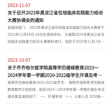
1.考生需微信关注“齐齐哈尔医学院继续教育学院”公众号；
堂电脑端（www.qingshuxuetang.com），然后点击右上
2023-11-07
2.点击“成考报名”专栏下的“录取查询”，输入姓名和身份
角“登录”， 输入账号和密码登录（账号：学号，初始密码：
关于召开2023年黑龙江省住培临床实践能力综合
证号后六位进行查询，显示学号及录取信息即被录取。 3.学号
qqheyxy+学号后4位。例qqheyxy1234），按照流程要求填报
大赛协调会的通知
信息请考生留存，后续会以此为凭证进行入学资格审查（该学
相关信息及上传本人手持身份证白底照片并确认提交，具体流
各相关部门： 2023年黑龙江省住培临床实践能力综合大赛将于
号作为入学资格审查账号使用，注册学籍以入学资格审查结果
程
2023年11月24日-26日在我校举办，为保障2023年黑龙江省住
为准）。 二、录取通知书邮寄 1.学院将于2024年1月3号至6号
培临床实践能力综合大赛顺利进行，现定于2023年11月7日下
期间，进行录取通知书邮寄工作，邮寄地址将默认成考报名所
午召开大赛协调会，具体通知如下： 一、会议时间 2023年11
填邮寄地址，请各位同学注意查收。 2.邮寄地址如有更改的考
月7日（周三）下午15:00 二、会议地点 图书行政楼1803会议
生，请于1月5号17:00前联系招生办公室登记更改。 三、下一
2023-10-07
室 三、参会部门 临床教学中心、资产经营公司、学院办公室、
步工作安排 1.学院拟定于2024年3月4日进行新生入学资格审查
关于齐齐哈尔医学院高等学历继续教育2023～
体育馆、教务处、现代技术中心、宣传统战部、团委、后勤管
工作，后续工以作学院官网通知为准。 2.请新生届时关注微信
2024学年第一学期2020-2022级学生开课及考试
理处、财务处、国有资产管理处、保卫处及全科医学与继续教
公众号“齐齐哈尔医学院继续教育学院”、学院官方网
安排的通知
高等学历继续教育2020-2022级学生： 按照学院高等学历继续
育学院相关负责人员参会。请相关人员按时参会，联系人：王
教育教学计划安排，现将2023～2024学年第一学期开课及考试
蒙0452-2663422。特此通知。 全科医学与继续教育学院2023
相关事宜通知如下： 一、开课安排 （一）上课人员 2020级、
年11月7日
2021级高起本及2022级高起本、专升本学生。 （二）开课时
间 2023年10月21日～11月15日 （三）开课形式 线上直播、网