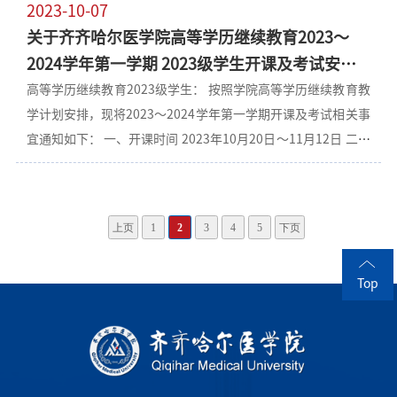
2023-10-07
络课程在线学习和自学相结合等形式。 （四）上课要求 线上直
关于齐齐哈尔医学院高等学历继续教育2023～
播课程学生参与每门课程直播时长不少于2/3，并于11月15日
2024学年第一学期 2023级学生开课及考试安排
前完成直播课程、网络课程在线学习等全部教学任务。 二、期
的通知
高等学历继续教育2023级学生： 按照学院高等学历继续教育教
末考试 （一）考试时间 2023年11月16日～11月20日 （二）考
学计划安排，现将2023～2024学年第一学期开课及考试相关事
试形式 利用手机APP/电脑端进行线上考试 （三）考试要求 考
宜通知如下： 一、开课时间 2023年10月20日～11月12日 二、
生需准备带有前置摄像头的电脑或手机；严格遵守考试时间，
开课形式 采取线下面授及网络课程在线学习相结合的形式 三、
过时将默认缺考。 三、其他事项 （一）具体课程安排及平台操
课程及考试安排 各专业课程及考试具体安排将由班主任在所在
作流程将在班级QQ群中公布。 （二）各位同学在课程教学及考
班级QQ群中公布。 四、其他事项 （一）各位同学参加线下面
试过程中，如遇网页技术问题可联系平台管理人员解决，其他
上页
1
2
3
4
5
下页
授的同时，需于11月15日前完成网络课程在线学习，网络课程
问题可通过QQ群或电话
在线学习采取线上考试的形式，考试时间：2023年11月16日～
Top
11月20日。 （二）各位同学在参加线下面授教学及考试过程中
有任何问题，可通过QQ群或电话联系班主任老师咨询。网络课
程在线学习及考试过程中如遇网页技术问题可联系平台管理人
员解决。 平台管理人员联系方式 电话：17545117576 QQ :
1528109751 齐齐哈尔医学院全科医学与继续教育学院2023年