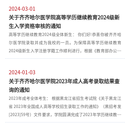
1648人，不符合入学资格16人（具体名单见附件）。经学院研
定切实可行的质量提升整改措施，由医院一把手汇报，汇报时
2024-03-01
究决定，对不符合入学资格的16名学生取消入学资格，不予学
间限10分钟。 2、整改措施应主要包括如何抓好在培学员的过
关于齐齐哈尔医学院高等学历继续教育2024级新
籍注册。2024年3月21日-3月30日公示，公示期10天，公示期
程管理、如何重视住培基地建设、如何提高住培工作重视程
生入学资格审核的通知
内如有异议，请向齐齐哈尔医学院全科医学与继续教育学院招
度、如何加强师资建设、如何实施质量提升系统工程，提高执
高等学历继续教育2024级全体新生： 你们好!恭喜你被齐齐哈
生办公室反馈。 附件1：齐齐哈尔医学院2024级高等学历继续
尔医学院录取并成为我校的一员。为保障高等学历继续教育
教育新生入学资格审查合格人员名单.xlsx 附件2：齐齐哈尔医
2024级新生入学注册学籍工作顺利进行，根据《教育部办公厅
学院2024级高等学历继续教育新生入学资格审查不合格人员名
关于做好2023年全国成人高校招生工作的通知》《黑龙江省招
单.xlsx 联系电话：0452-2663218 杨老师齐齐哈尔医学院全科
生考试院关于2023年成人高等学校考试招生实施办法》《关于
医学与继续教育学院2024年3月20日
2024-01-03
黑龙江省 2023 年全国成人高等学校招生录取工作的通知》《高
关于齐齐哈尔医学院2023年成人高考录取结果查
等学校学生学籍学历电子注册办法》等文件要求，我校定于3月
询的通知
4日-3月15日开展高等学历继续教育新生网上报到工作，具体要
2023年成考全体考生： 根据黑龙江省招生考试院《关于黑龙江
求如下： 第一步：学号查询 1. 微信关注“齐齐哈尔医学院继续
省 2023年全国成人高等学校招生录取工作的通知》（黑招考发
教育学院”公众号； 2. 找到“成考报名”下的“录取查询”；
[2023]59号）文件要求，学院圆满完成了2023年学历继续教育
3. 输入姓名和身份证号后6位查询学号。 第二步：新生入学资
招生录取工作，现将具体工作安排通知如下： 一、录取查询：
格审核 1. 本次入学资格审核采取线上形式，请新生登录青书学