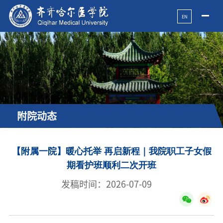
EN
附院动态
【附属一院】暖心托举 再启新程｜我院职工子女假
期看护班顺利二次开班
发稿时间：2026-07-09