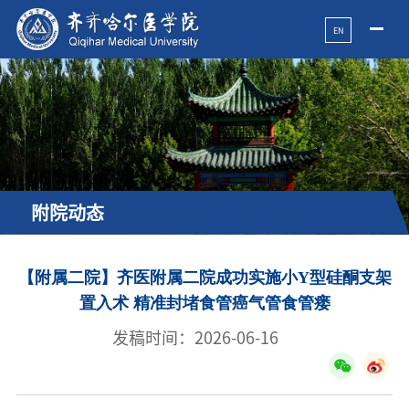
EN
附院动态
【附属二院】齐医附属二院成功实施小Y型硅酮支架
置入术 精准封堵食管癌气管食管瘘
发稿时间：2026-06-16