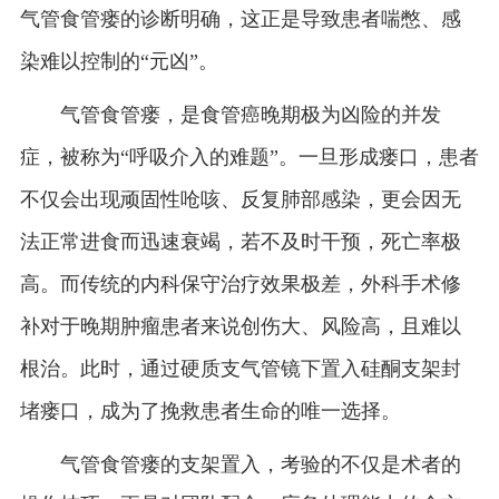
气管食管瘘的诊断明确，这正是导致患者喘憋、感
染难以控制的
“
元凶
”
。
气管食管瘘，是食管癌晚期极为凶险的并发
症，被称为
“
呼吸介入的难题
”
。一旦形成瘘口，患者
不仅会出现顽固性呛咳、反复肺部感染，更会因无
法正常进食而迅速衰竭，若不及时干预，死亡率极
高。而传统的内科保守治疗效果极差，外科手术修
补对于晚期肿瘤患者来说创伤大、风险高，且难以
根治。此时，通过硬质支气管镜下置入硅酮支架封
堵瘘口，成为了挽救患者生命的唯一选择。
气管食管瘘的支架置入，考验的不仅是术者的