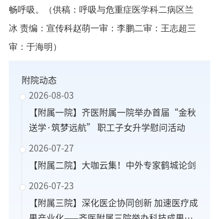
畅呼吸。
（
供稿：
呼吸与危重症医学科二病区
兰
冰
责编：宣传科
赵萌
一审：李鹏
二审：王志超
三
审：于海明
）
附院动态
2026-08-03
【附属一院】齐医附属一院举办首届“金秋
送学·筑梦远航” 职工子女升学慰问活动
2026-07-27
【附属二院】大咖云集！中外专家鹤城论剑
2026-07-23
【附属三院】深化医企协同创新 加速医疗成
果产业化——齐医附属三院举办科技成果转