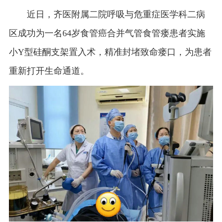
近日，齐医附属二院呼吸与危重症医学科二病
区成功为一名64
岁食管癌合并气管食管
瘘患者实施
小
Y
型硅酮支架置入术，精准封堵致命瘘口，为患者
重新打开生命通道。