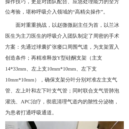
操作技巧，更是对团队配合、应急处理能力的全方
位考验，堪称呼吸介入领域的
“
高精尖操作
”
。
面对重重挑战，以赵微微副主任为首，以兰冰
医生为主刀医生的呼吸介入团队制定了周密的手术
方案：先通过球囊扩张瘘口周围气道，为支架置入
创造条件；再精准释放Y
型硅酮支架（主支
14*33mm
、左上支
10mm*10mm
、左下支
10mm*10mm
），确保支架分叶分别对准左主支气
管、左上叶和左下叶支气管；同时联合支气管肺泡
灌洗、
APC
治疗，彻底清理气道内的脓性分泌物，
为患者打通呼吸通道。