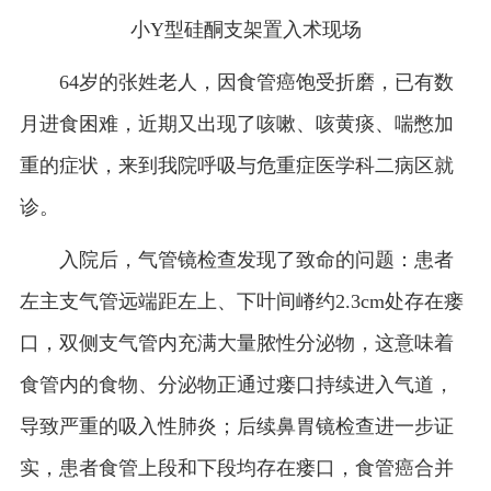
小Y型硅酮支架置入术现场
64
岁的张姓老人，因食管癌饱受折磨，已有数
月进食困难，近期又出现了咳嗽、咳黄痰、喘憋加
重的症状，来到我院呼吸与危重症医学科二病区就
诊。
入院后，气管镜检查发现了致命的问题：患者
左主支气管远端距左上、下叶间嵴约2.3cm
处存在瘘
口，双侧支气管内充满大量脓性分泌物，这意味着
食管内的食物、分泌物正通过瘘口持续进入气道，
导致严重的吸入性肺炎；后续鼻胃镜检查进一步证
实，患者食管上段和下段均存在瘘口，食管癌合并