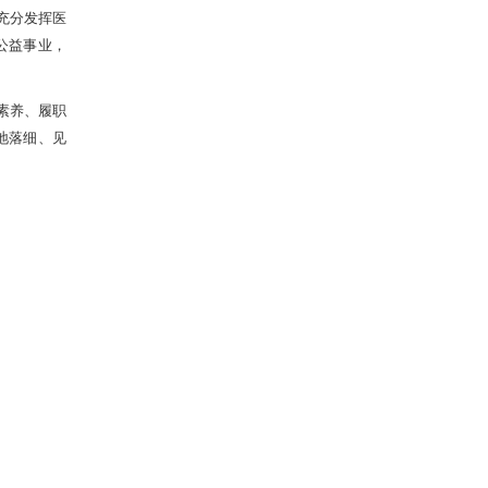
充分发挥医
公益事业，
素养、履职
地落细、见