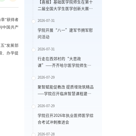
【喜报】基础医学院师生在第十
二届全国大学生医学创新大赛
暨“一带一路”国际竞赛复赛中
章”获得者
2026-07-31
获得佳绩
与中国共产
学院开展“八一”建军节拥军慰
问活动
五”发展部
2026-07-31
设、办学提
行走在西郊村的“大思政
课”——齐齐哈尔医学院师生赴
山西开展推普实践
2026-07-29
聚智赋能促教改 提质增效筑精品
——学院召开临床智慧课程建设
推进研讨会
2026-07-29
学院召开2026年执业医师医学综
合考试冲刺推进会
2026-07-28