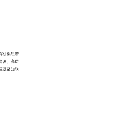
挥桥梁纽带
建设、高层
展凝聚知联