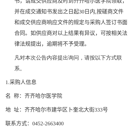
书，请
成交
供应商及时到
齐齐哈尔医学院
领取，
并在
成交
通知书发出之日起
30
日
内
,
按
磋商文件
和
成交
供应商
响应
文件的规定与采购人签订书面
合同。如供应商对以上结果有异议，可按相关法
律法规提出，逾期将不予受理。
凡对本次公告内容提出询问，请按以下方式联
系。
1.
采购人信息
名 称：齐齐哈尔医学院
地 址：齐齐哈尔市建华区卜奎北大街
333
号
联系方式：
0452-2663400