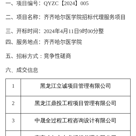
一、
项目编号
：
QYZC
【
2024
】
005
二、项目名称：齐齐哈尔医学院招标代理服务项目
三、开标时间：
2024
年
4
月
11
日
9
时
00
分整
四、服务地点：
齐齐哈尔医学院
五、
招标方式：
竞争性
磋商
六
、
成交
信息
1
黑龙江立诚项目管理有限公司
2
黑龙江鼎投工程项目管理有限公司
3
中晟全过程工程咨询设计有限公司