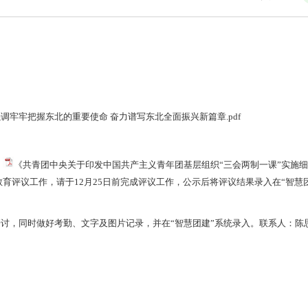
：
牢牢把握东北的重要使命 奋力谱写东北全面振兴新篇章.pdf
》
《共青团中央关于印发中国共产主义青年团基层组织“三会两制一课”实施
教育评议工作，请于12月25日前完成评议工作，公示后将评议结果录入在“智慧
讨，同时做好考勤、文字及图片记录，并在“智慧团建”系统录入。联系人：陈