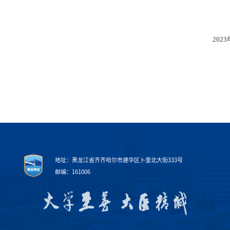
202
地址：黑龙江省齐齐哈尔市建华区卜奎北大街333号
邮编：161006