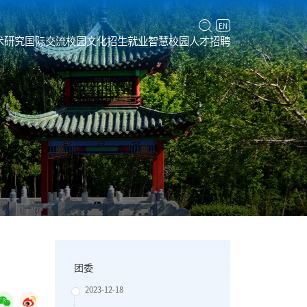
EN
术研究
国际交流
校园文化
招生就业
智慧校园
人才招聘
团委
2023-12-18