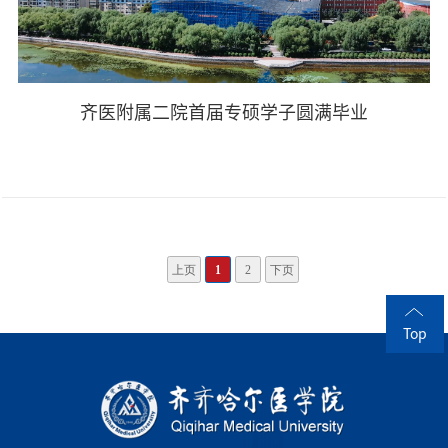
齐医附属二院首届专硕学子圆满毕业
上页
1
2
下页
Top