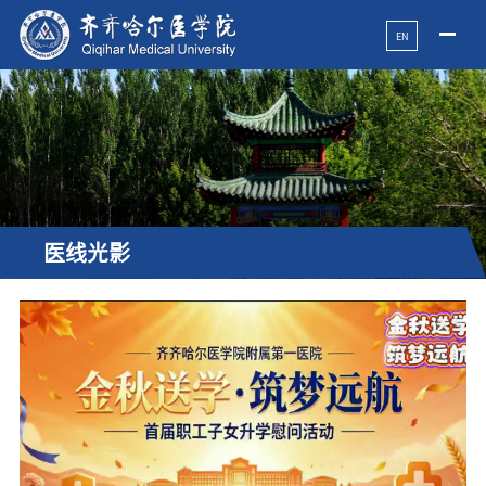
EN
医线光影