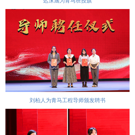
迟沫涵为青马班授旗
刘柏人为青马工程导师颁发聘书