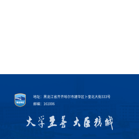
地址：黑龙江省齐齐哈尔市建华区卜奎北大街333号
邮编：161006