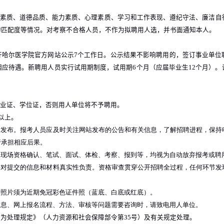
素质、道德品质、能力素质、心理素质、学习和工作表现、遵纪守法、廉洁自
的匹配度等情况。对考察不合格人员，不作为拟聘用人选，并书面通知本人。
齐哈尔医学院官方网站公示
7
个工作日。公示结果不影响聘用的，签订事业单位
相应待遇。新聘用人员实行试用期制度，试用期
6
个月（应届毕业生
12
个月）。
毕业证、学位证，否则用人单位将不予聘用。
以上。
站发布。报考人员应及时关注网站发布的公告和有关信息，了解招聘进程，保持
行承担相应后果。
、现场资格确认、笔试、面试、体检、考察、报到等，均视为自动放弃报考或聘
并对提交的信息和材料真实性负责。资格审查贯穿公开招聘全过程，任何环节发
传照片须为近期免冠彩色证件照（蓝底、白底或红底）。
信息、网上报名流程、方法、审核等问题需要咨询时，请致电用人单位。
行为处理规定》（人力资源和社会保障部令第
35
号）及有关规定处理。