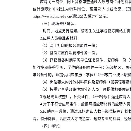
应聘同一岗位，网上资格审查通过人数与岗位计划招
位计划表》中标注为特殊岗位、高层次人才或急需、短
https://www.qmu.edu.cn/
通知公告栏进行公示。
（三）现场资格确认。
1.
时间、地点另行通知。请考生关注学院官方网站主页
2.
应聘人员需准备材料：
（
1
）网上打印的报名表原件一份；
（
2
）身份证原件及复印件各一份；
（
3
）已获得各时期学历学位证书原件、复印件一份（
能够按期获得学历、学位的证明原件一份；港澳地区、国
年龄条件的，须提供相应学历（学位）证书或专业技术职
（
4
）岗位要求的其他材料原件及复印件（如英语等级
（
5
）按规定享受政策性加分的人员，须提供相关佐证
3.
现场确认核查后，各类证件、证书等原件返还应聘人
4.
对于不符合应聘条件、虚报瞒报应聘材料的应聘人员
5.
应聘同一岗位，通过现场确认人数与岗位招聘计划
聘。特殊岗位、高层次人才或急需、短缺专业的招聘，经
（四）考试。