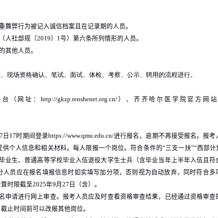
重舞弊行为被记入诚信档案且在记录期的人员。
（人社部规〔
2019
〕
1
号）第六条所列情形的人员。
的其他人员。
查、现场资格确认、笔试、面试、体检、考察、公示、聘用的流程进行。
平台（网址：
http://gkzp.renshenet.org.cn/
）、齐齐哈尔医学院官方网站
7
日
17
时期间登录
https://www.qmu.edu.cn/
进行报名，逾期不再接受报名。报考
供个人信息和相关材料。每人限报一个岗位。符合条件的“三支一扶”“西部计划
校毕业生、普通高等学校毕业入伍退役大学生士兵（含毕业当年上半年入伍且符
分人员应在报名填报信息时如实填写加分项，否则视为自动放弃，同时符合多
计算时限截至
2025
年
9
月
27
日（含）。
名申请进行网上审查。报考人员应及时查看资格审查结果，已经通过资格审查
名截止时间前可以改报其他岗位。