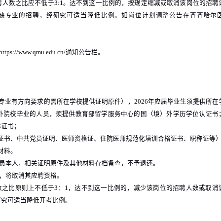
聘人数之比应不低于
3:1
。达不到这一比例的，按规定缩减或取消该岗位的招聘
缺专业的招聘，经研究可适当降低比例。如岗位计划调整公告在齐齐哈尔
https://www.qmu.edu.cn/
通知公告栏。
专业有方向要求的需所在学校提供证明原件），
2026
年应届毕业生须提供所在
外院校毕业的人员，须提供教育部留学服务中心的国（境）外学历学位认证书
称证书；
证书、中共党员证明、医师资格证、住院医师规范化培训合格证书、职称证等
材料。
员本人，相关证明原件及其他材料存档备查，不予退还。
，将取消其应聘资格。
数之比原则上不低于
3
：
1
，达不到这一比例的，减少该岗位的招聘人数或取消
研究可适当降低开考比例。