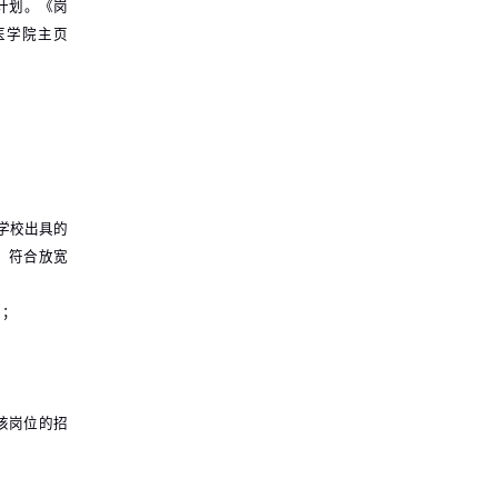
计划。《岗
医学院主页
学校出具的
；符合放宽
）；
该岗位的招