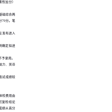
策性加分）
基础综合两
分
70
分。笔
在发布进入
例确定拟进
不予录用。
能力、英语
面试成绩较
体检费用由
可复检结论
成绩从高分