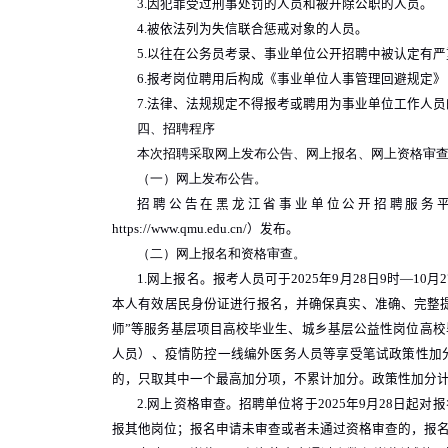
3.
因犯罪受过刑事处罚的人员和被开除公职的人员。
4.
被依法列为失信联合惩戒对象的人员。
5.
以往在公务员考录、事业单位公开招聘中被认定有严
6.
报考岗位聘用后构成《事业单位人事管理回避规定》
7.
法律、法规规定不得报考或聘用为事业单位工作人员
四、招聘程序
本次招聘采取网上发布公告、网上报名、网上资格审
（一）网上发布公告。
招聘公告在黑龙江省事业单位公开招聘服务
https://www.qmu.edu.cn/
）发布。
（二）网上报名和资格审查。
1.
网上报名。报考人员可于
2025
年
9
月
28
日
9
时—
10
月
2
本人有效居民身份证进行报名，并确保真实、准确、完整提
师”等服务基层项目高校毕业生、城乡基层公益性岗位高
人员）、疫情防控一线编外医务人员等享受笔试政策性加
的，只取其中一个最高加分项，不累计加分。政策性加分
2.
网上资格审查。招聘单位将于
2025
年
9
月
28
日起对报
报其他岗位；报名申请未审查或者未通过资格审查的，报