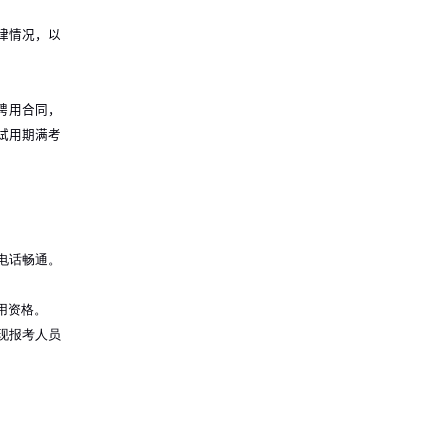
律情况，以
聘用合同，
试用期满考
电话畅通。
用资格。
现报考人员