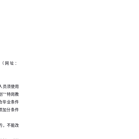
（网址：
人员须使用
”“特岗教
合毕业条件
项加分条件
的，不能改