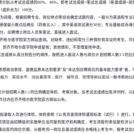
绩分别占考试总成绩的
60%
、
40%
，即考试总成绩
=
笔试总成绩（卷面成绩
+
政
（或折合为）
100
分。
为闭卷，根据招聘专业、岗位特点等综合确定试题内容，一般分为英语和专业
绩保留小数点后两位（四舍五入），其中英语测试满分
30
分；专业基础综合满
分。应聘博士岗位人员免笔试，直接进入面试。
齐哈尔医学院官方网站查询。对缺考、违纪和零分三种情形有异议的考生，可
，到齐齐哈尔医学院申请复核；其他情形，不受理复核申请。
试总成绩从高分到低分的顺序，按照进入面试人数与岗位计划招聘人数
3:1
的比
。
“思想政治表现、道德品质未达到要求”及“未达到应聘岗位的基本能力要求”者，
研能力、英语水平、综合素质等；医疗、辅导员、管理等岗位面试一般考察岗位
和计划招聘人数
1:1
的比例确定体检、考察对象。当考试总成绩出现并列时，以
作日内在齐齐哈尔医学院官方网站公布。
拟录取人员进行体检，体检参照《公务员录用体检通用标准（试行）》进行。
检项目由招聘组织实施单位会同复检医疗机构确定，考生须按时参加复检并认
格出现的岗位空额，从报考同一岗位且面试成绩在合格线上考生中，按考试总