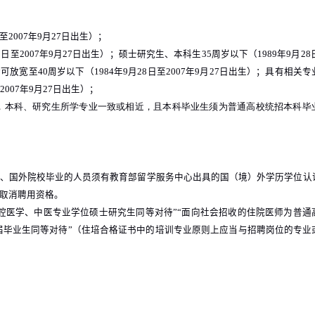
至
2007
年
9
月
27
日出生）；
8
日至
2007
年
9
月
27
日出生）；硕士研究生、本科生
35
周岁以下（
1989
年
9
月
28
龄可放宽至
40
周岁以下（
1984
年
9
月
28
日至
2007
年
9
月
27
日出生）；具有相关专
2007
年
9
月
27
日出生）；
，本科、研究生所学专业一致或相近，且本科毕业生须为普通高校统招本科毕
、国外院校毕业的人员须有教育部留学服务中心出具的国（境）外学历学位认
取消聘用资格。
腔医学、中医专业学位硕士研究生同等对待”“面向社会招收的住院医师为普通
届毕业生同等对待”（住培合格证书中的培训专业原则上应当与招聘岗位的专业