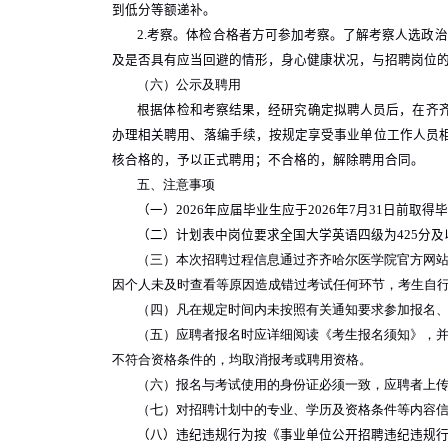
到低分等额递补。
2.
考察。体检合格者方可参加考察。了解考察人选政治
及是否具有应当回避的情形，身心健康状况，与招聘岗位
（六）公示及聘用
根据体检和考察结果，经研究确定拟聘人员后，在齐
办理相关聘用、落编手续，按规定享受事业单位工作人员
核合格的，予以正式聘用；不合格的，解除聘用合同。
五、注意事项
（一）
2026
年应届毕业生应于
2026
年
7
月
31
日前取得
（二）计划表中岗位要求全国大学英语四级为
425
分及
（三）本次招聘过程信息通过齐齐哈尔医学院官方网
因个人未及时查看等原因造成错过考试任何环节，考生自
（四）凡在规定时间内未按照有关通知要求参加报名
（五）应聘者报名时应详细阅读《考生报名须知》，
不符合资格条件的，均取消报考或聘用资格。
（六）报名与考试使用的身份证必须一致，应聘者上
（七）对招聘计划中的专业、学历及资格条件等内容
（八）违纪违规行为按《事业单位公开招聘违纪违规