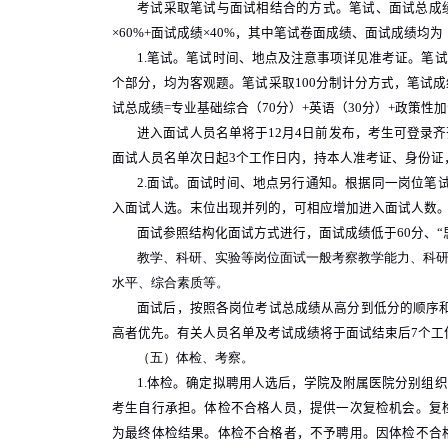
考试采取笔试与面试相结合的方式。笔试、面试总成
×60%+
面试成绩
×40%
，其中笔试卷面成绩、面试成绩均为
1.
笔试。笔试时间、地点及注意事项详见准考证。笔试
个部分，均为客观题。笔试采取
100
分制计分方式，笔试成
试总成绩
=
专业基础综合（
70
分）
+
英语（
30
分）
+
政策性加
进入面试人员名单将于
12
月
4
日前发布，考生可登录齐
面试人员名单次日起
3
个工作日内，持本人准考证、身份证
2.
面试。面试时间、地点另行通知。根据同一岗位笔
入面试人选。末位出现并列的，可相应增加进入面试人数
面试参照结构化面试方式进行，面试成绩低于
60
分、
教学、科研、实验等岗位面试一般考察教学能力、科
水平、综合素质等。
面试后，按照各岗位考试总成绩从高分到低分的顺序
高者优先。有关人员名单及考试成绩将于面试结束后
7
个工
（五）体检、考察。
1.
体检。确定拟聘用人选后，学院及附属医院分别组织
考生自行承担。体检不合格人员，提供一次复检机会。复
为最终体检结果。体检不合格者，不予聘用。因体检不合