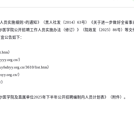
人员实施细则
>
的通知》（黑人社发〔
2014
〕
63
号）
《关于进一步做好全省事
尔医学院公开招聘工作人员实施办法（修订）》（院政发〔
2025
〕
86
号）等文
事宜公告如下：
t.htm
）
yyy.org.cn/
）
yfsdryy.org.cn/3610/list.htm
）
syy.org.cn/
）
/
）
尔医学院及直属单位
2025
年下半年公开招聘编制内人员计划表》（附件）。