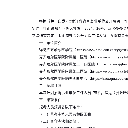
根据《关于印发
<
黑龙江省省直事业单位公开招聘工作
招聘工作的通知》（
黑人社发〔
20
24
〕
26
号
）
及《齐齐哈
学院研究决定，拟面向社会公开招聘工作人员，现将有关
一、单位简介
详见齐齐哈尔医学院
（
https://www.qmu.edu.cn/xygk/lis
齐齐哈尔医学院附属第一医院
（
https://www.qqhryxyfsd
齐齐哈尔医学院附属第二、四医院
（
https://www.qqhryx
齐齐哈尔医学院附属第三医院
（
https://www.qqhryxyfsd
齐齐哈尔医学院病理诊断中心
（
https://blzx.qmu.edu.cn
二、招聘计划
本次计划招聘事业单位工作人员
175
名，详见《齐齐哈
三、招聘条件
报考人员须具备以下条件：
（一）具有中华人民共和国国籍；
（二）遵守宪法和法律；