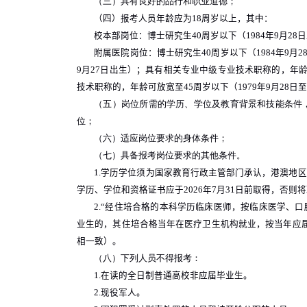
（三）具有良好的品行和职业道德；
（四）报考人员年龄应为
18
周岁以上，其中：
校本部岗位：博士研究生
40
周岁以下（
1984
年
9
月
28
日
附属医院岗位：博士研究生
40
周岁以下（
1984
年
9
月
2
9
月
27
日出生）；具有相关专业中级专业技术职称的，年
技术职称的，年龄可放宽至
45
周岁以下（
1979
年
9
月
28
日至
（五）岗位所需的学历、学位及教育背景和技能条件
位；
（六）适应岗位要求的身体条件；
（七）具备报考岗位要求的其他条件。
1.
学历学位须为国家教育行政主管部门承认，港澳地区
学历、学位和资格证书应于
2026
年
7
月
31
日前取得，否则将
2.“
经住培合格的本科学历临床医师，按临床医学、口
业生的，其住培合格当年在医疗卫生机构就业，按当年应
相一致）。
（八）下列人员不得报考：
1.
在读的全日制普通高校非应届毕业生。
2.
现役军人。