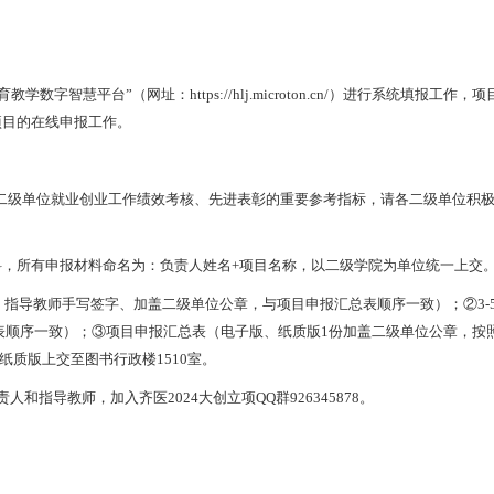
慧平台”（网址：https://hlj.microton.cn/）进行系统填报工作，
项目的在线申报工作。
二级单位就业创业工作绩效考核、先进表彰的重要参考指标，请各二级单位积
料，所有申报材料命名为：负责人姓名+项目名称，以二级学院为单位统一上交
导教师手写签字、加盖二级单位公章，与项目申报汇总表顺序一致）；②3-
总表顺序一致）；③项目申报汇总表（电子版、纸质版1份加盖二级单位公章，按
m，纸质版上交至图书行政楼1510室。
和指导教师，加入齐医2024大创立项QQ群926345878。