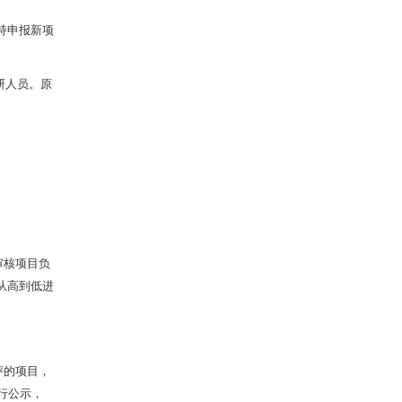
持申报新项
研人员。原
审核项目负
从高到低进
评的项目，
行公示，