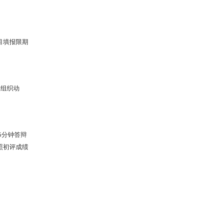
项目填报限期
极组织动
。
5分钟答辩
照初评成绩