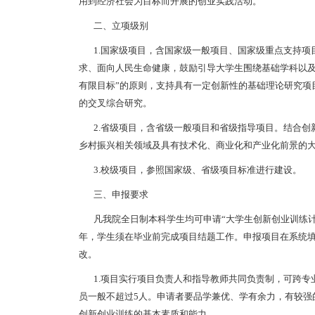
用到经济社会为目标而开展的创业实践活动。
二、立项级别
1.国家级项目，含国家级一般项目、国家级重点支持项
求、面向人民生命健康，鼓励引导大学生围绕基础学科以及
有限目标”的原则，支持具有一定创新性的基础理论研究项
的交叉综合研究。
2.省级项目，含省级一般项目和省级指导项目。结合创新教
乡村振兴相关领域及具有技术化、商业化和产业化前景的
3.校级项目，参照国家级、省级项目标准进行建设。
三、申报要求
凡我院全日制本科学生均可申请“大学生创新创业训练计划
年，学生须在毕业前完成项目结题工作。申报项目在系统
改。
1.项目实行项目负责人和指导教师共同负责制，可跨专
员一般不超过5人。申请者要品学兼优、学有余力，有较强
创新创业训练的基本素质和能力。