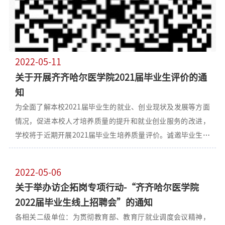
2022-05-11
关于开展齐齐哈尔医学院2021届毕业生评价的通
知
为全面了解本校2021届毕业生的就业、创业现状及发展等方面
情况，促进本校人才培养质量的提升和就业创业服务的改进，
学校将于近期开展2021届毕业生培养质量评价。诚邀毕业生积
极参与！评价时间：2022年5月11日-2022年6月6日评价对
象：2021届毕业生评价方式：问卷采用在线答题方式进行，答
2022-05-06
题入口将通过邮件或短信发送给各位毕业生，或直接通过下方
关于举办访企拓岗专项行动-“齐齐哈尔医学院
答题链接和二维码参与答题。郑重承诺：本问卷调研将对毕业
2022届毕业生线上招聘会”的通知
生个人信息严格保密，问卷所收集到的相关信息仅作分析研究
各相关二级单位：为贯彻教育部、教育厅就业调度会议精神，
使用。请广大毕业生积极配合，如实填写。再次感谢您的信任