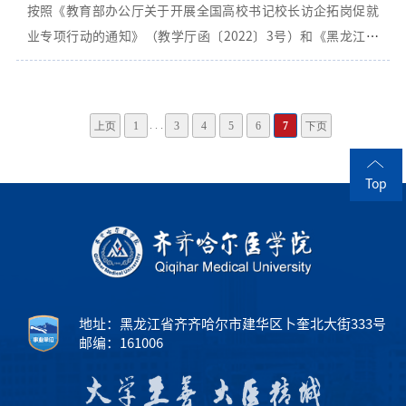
按照《教育部办公厅关于开展全国高校书记校长访企拓岗促就
和支持！答题二维码和链接：
业专项行动的通知》（教学厅函〔2022〕3号）和《黑龙江省
https://loginvalid.mycosresearch.net/?
高校书记校长访企拓岗促就业专项行动的实施方案》要求，为
acl=217uni=11230entry=wbjg361招生就业处 2022年5月11
进一步做好我院2022届毕业生就业相关工作，扎实推进“百日
日
冲刺”行动-就业促进周系列活动，学院决定举办访企拓岗专项
. . .
上页
1
3
4
5
6
7
下页
行动-“齐齐哈尔医学院2022届毕业生线上招聘会”。现将有关
事宜通知如下：一、组织单位主办单位：招生就业处协办单
Top
位：公共卫生学院、精神卫生学院、药学院、医学技术学院、
病理学院、附属第二医院二、会议时间2022年5月9日（星期
一）14：00三、会议地点主 会 场：图书行政楼1804会议室视
频分会场：协办单位会议室（腾讯会议号：653 9468 3570）
四、参会人员主会场：学院领导、招生就业处全体、协办单位
院长视频分会场：协办二级学院党委书记（附属医院教学副院
地址：黑龙江省齐齐哈尔市建华区卜奎北大街333号
长）、主管就业领导、毕业班辅导员及相应专业毕业生五、相
邮编：161006
关要求1.请各单位认真组织相关人员参会，全体参会人员提前
10分钟到达会场。2.参会人员请遵守防疫要求佩戴口罩，遵守