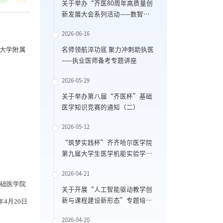
关于举办“齐医80周年高质量创
新发展大会系列活动——数智生
物医药创新发展论坛暨黑龙江省
2026-06-16
药食同源资源与代谢性疾病防治
重点实验室学术会议”的通知
大学附属
名师领航淬功底 聚力冲刺助执医
——执业医师备考专题讲座
2026-05-29
关于举办第八届“齐医杯”基础
医学知识竞赛的通知（二）
2026-05-12
“筑梦实践杯”齐齐哈尔医学院
第九届大学生医学机能实验学技
能大赛通知
2026-04-21
础医学院
关于开展“人工智能驱动教学创
新与课程建设新形态”专题培训
6年4月20日
的通知
2026-04-20