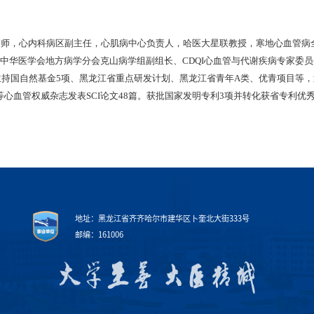
导师，心内科病区副主任，心肌病中心负责人，哈医大星联教授，寒地心血管病
、中华医学会地方病学分会克山病学组副组长、CDQI心血管与代谢疾病专家委
持国自然基金5项、黑龙江省重点研发计划、黑龙江省青年A类、优青项目等，
ulation Research等心血管权威杂志发表SCI论文48篇。获批国家发明专利3项并转化获省专利
地址：黑龙江省齐齐哈尔市建华区卜奎北大街333号
邮编：161006