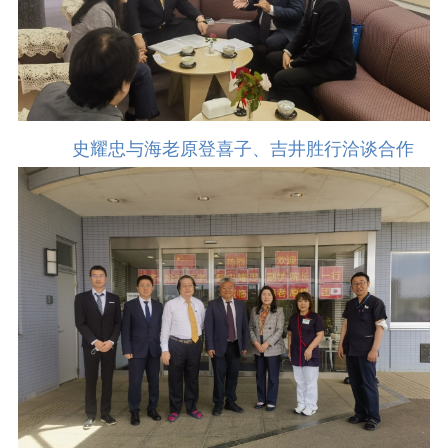
史耀忠与海老原登喜子、吉井胜行洽谈合作