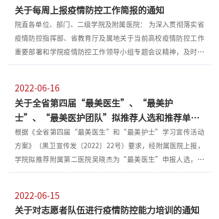
员，疫情防控领导小组办公室成员单位、部门负责人，各附属
审批要求。 三、所有外出离齐教职工要严格遵守国家疫情防控
关于每周上报疫情防控工作简报的通知
医院、二级学院书记或院长。 五、会议内容： 1.人事处、学生
相关规定，合理规划出行地点及时间，提前14天返回齐齐哈尔
院直各单位、部门、二级学院及附属医院： 为深入贯彻落实省
工作部、研究生处、国际教育学院、教务处、后勤管理处、保
市，做好开学前相关准备工作。 四、教工管理组要全面、准确
疫情防控指挥部、省教育厅及属地关于当前高校疫情防控工作
卫处、纪委办公室分别汇报各部门当前疫情防控工作情况、假
掌握教职工假期外出行程。 学院疫情防控工作领导小组办公室
重要部署和学院疫情防控工作领导小组专题会议精神，及时传
期工作计划及秋季学期开学疫情防控准备工作。 2.学院疫情防
2022年6月23日
达国内、省内最新疫情防控形势，了解学院疫情防控工作动
控领导小组办公室主任李春旭通报全国、全省疫情防控形势和
态，介绍疫情防控亮点工作，推广经验做法，学院防控办将定
强调暑假校园疫情防控工作相关要求。 3.疫情防控领导小组办
2022-06-16
期发布齐齐哈尔医学院疫情防控工作简报，促进精准高效做好
公室成员单位、部门负责人汇报当前校园疫情防控工作存在的
关于全省第四届“最美医生”、“最美护
校园疫情防控各项工作，提升突发疫情应急处置能力，持续巩
问题、需要学院层面协调解决的困难问题及初步解决方案。 4.
士”、“最美医护团队”拟推荐人选和推荐单位
固学院疫情防控工作阶段性成果。请院直各单位、部门、各二
顾长虹书记部署下一阶段学院疫情防控工作。学院疫情防控工
的公示
根据《全省第四届“最美医生”和“最美护士”学习宣传活动
级学院及附属医院机构结合工作实际，指定专人于每周五16时
作领导小组办公室2022年6月21日
方案》（黑卫宣传发〔2022〕22号）要求，经附属医院上报，
前上报本周疫情防控工作亮点及好的经验做法，要求文字精
学院拟推荐附属第二医院吴晓杰为“最美医生”申报人选，推
炼，重点突出。联系人：伦志强，电话：2663677。 特此通
荐附属第一医院于洋为“最美护士”申报人选，附属第三医院
知。学院疫情防控工作领导小组办公室2022年6月16日
呼吸与危重症医学科二病房为“最美医护团队”申报单位，现
2022-06-15
予以公示。 公示期为5个工作日，自公示之日起计算。公示期
关于对志愿者队伍进行疫情防控能力培训的通知
内如对申报人选、申报单位有异议或需要反映问题，应署真实