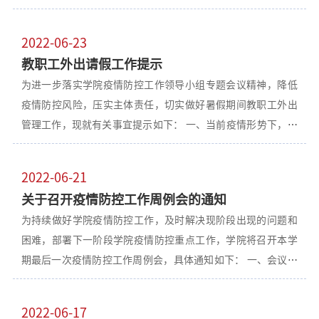
工作领导小组专题会议要求，现就进一步从严从紧做好暑假期
间疫情防控各项重点工作提示如下： 一、慎终如始保持高度重
2022-06-23
视院直各单位、部门要切实提高政治站位，深刻认识当前疫情
教职工外出请假工作提示
防控形势，牢固树立底线思维、强化问题导向，严格落实主体
为进一步落实学院疫情防控工作领导小组专题会议精神，降低
责任，层层压实各级责任，坚决做到放假不放松认识、放假不
疫情防控风险，压实主体责任，切实做好暑假期间教职工外出
放下责任、放假不放宽要求，坚决打赢暑假校园疫情阻击战、
管理工作，现就有关事宜提示如下： 一、当前疫情形势下，建
保卫战。 二、持续强化学生管理工作 1.持续强化学生工作组织
议教职工“非必要不离齐”“非必要不前往风险地区及风险地
领导。学院领导将分工负责抓好联系单位、部门的学生工作，
区所在城市”，确因特殊情况需要离齐的，按现行要求履行线
各二级学院主要领导要把学生工作摆在当前首要位置，严格落
2022-06-21
下请假审批备案手续。 二、各单位、部门按照教工管理组要
实一线原则，切实担起责任，涉及疫情防控和学生工作的事，
关于召开疫情防控工作周例会的通知
求，结合中共齐齐哈尔医学院委员会关于印发《中共齐齐哈尔
必须亲自研判分析、亲自部署推进，要带头走近学生、了解学
为持续做好学院疫情防控工作，及时解决现阶段出现的问题和
医学院委员会领导干部外出请假报批报备制度》文件精神，汇
生、关爱学生。充分发挥学生工作专班作用，从党政一把手到
困难，部署下一阶段学院疫情防控重点工作，学院将召开本学
总外出请假人员审批表,副处级及以下人员由各单位、部门负责
辅导员班主任，一级抓一级、层层抓落实，确保责任不空转、
期最后一次疫情防控工作周例会，具体通知如下： 一、会议时
人向分管院领导汇报和审批，正处级人员由各单位、部门负责
不虚化。 2.持续强化学生宣传教育。各二级学院书记、院长、
间：2022年6月23日 10：00 二、会议地点：图书行政楼1804
人向学院党政主要领导汇报和线下审批。如国家、省及属地疫
全体党员干部、辅导员班主任、一线教师既要当好
会议室 三、主持人：方传龙 四、参会人员： 学院领导班子成
情防控政策出现变化，则严格按照相关疫情防控政策调整外出
2022-06-17