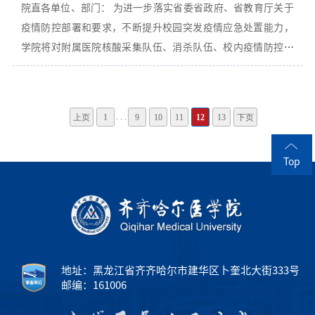
院直各单位、部门： 为进一步落实省委省政府、省教育厅关于
姓名和联系方式并提供相关证明材料。 联 系 人：韩俊岩 联系
疫情防控部署和要求，不断提升校园突发疫情应急处置能力，
电话：0452-2663901医院管理处 2022年6月16日
学院将对附属医院核酸采集队伍、消杀队伍、校内疫情防控志
愿者队伍进行疫情防控能力培训。具体通知如下： 一、校内疫
情防控志愿者队伍培训 1.培训时间 （1）第一组：6月17日
13:30—15:30 （2）第二组：6月17日 15:30—17:30 2.培训地
. . .
上页
1
9
10
11
12
13
下页
点 （1）第一组：教学主楼北区102 （2）第二组：教学主楼北
区103 3.培训内容 （1）防护服穿脱 （2）消毒规范 二、附属医
Top
院核酸采样队伍 1.培训时间 6月20日-30日 时间自拟 2.培训地
点 各附属医院自行安排 3.培训内容 核酸采样标准及流程 三、附
属医院环境消杀队伍 1.培训时间 6月20日-30日 时间自拟 2.培
训地点 各附属医院自行安排 3.培训内容 消杀标准及操作流程
四、相关要求： 1.请参加培训人员提前10分钟进入培训场所，
培训期间请保持手机静音模式。 2.严格遵守疫情防控规定，线
地址：黑龙江省齐齐哈尔市建华区卜奎北大街333号
下培训
邮编：161006