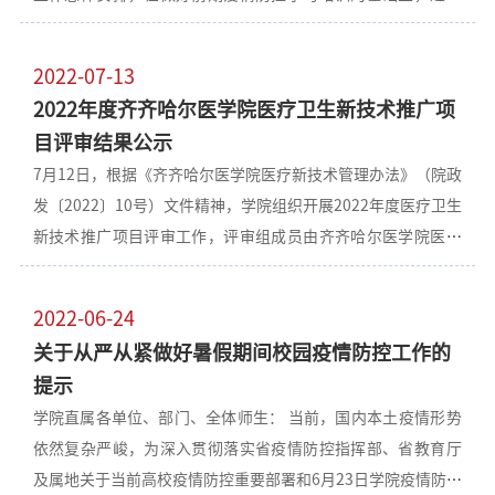
步组织做好第九版防控方案培训工作，现将有关事宜通知如
下。 一、提高政治站位 各单位、部门要提高政治站位，统一思
2022-07-13
想认识，深入落实疫情防控主体责任，坚持问题导向、目标导
2022年度齐齐哈尔医学院医疗卫生新技术推广项
向，认真组织本部门开展第九版防控方案培训工作，做到全员
目评审结果公示
参与、全员了解、全员合格。 二、强化培训过程 各单位、部门
7月12日，根据《齐齐哈尔医学院医疗新技术管理办法》（院政
要积极采取线上、线下、集中、自学等多种方式开展第九版防
发〔2022〕10号）文件精神，学院组织开展2022年度医疗卫生
控方案学习培训活动，尤其对参与疫情防控的行政管理人员、
新技术推广项目评审工作，评审组成员由齐齐哈尔医学院医院
专班工作人员、核酸采样、消杀专业技术人员、志愿者以及后
管理委员会医疗专家库相关学科专家组成，对附属医疗机构报
勤等重点人员着重开展全面培训，做到应训尽训、全员覆盖。
送的42项医疗新技术进行评审。经评审专家组认真审议，确定
三、提升培训实效 各单位、部门要结合工作实际，突出重点内
2022-06-24
20项医疗新技术为学院推广项目，其中I类推广项目3项、II类推
容和关键环节，对学校重点场所、重点环节管理人员强化培训
关于从严从紧做好暑假期间校园疫情防控工作的
广项目5项、III类推广项目12项。 各单位和个人如有对评审结
效果，加强考核工作，确保培训合格后上岗。 学院将分类开展
提示
果或评审材料有异议的，请于2022年7月19日前向学院医院管
新型冠状病毒肺炎防控方案（第九版）培训，并组织全员考核
学院直属各单位、部门、全体师生： 当前，国内本土疫情形势
理处反映。 联系人：韩俊岩，联系电话：2663901 附件：2022
工作，请各单位、部门高度重视、认真实施、突出重点、达到
依然复杂严峻，为深入贯彻落实省疫情防控指挥部、省教育厅
年度齐齐哈尔医学院医疗卫生新技术推广项目公示名单.doc齐
实效，切实推进第九版防控方案各项防控措
及属地关于当前高校疫情防控重要部署和6月23日学院疫情防控
齐哈尔医学院医院管理处2022年7月13日