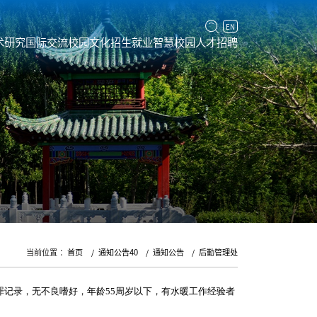
EN
术研究
国际交流
校园文化
招生就业
智慧校园
人才招聘
当前位置 ：
首页
通知公告40
通知公告
后勤管理处
罪记录，无不良嗜好，年龄
55
周岁以下，有水暖工作经验者