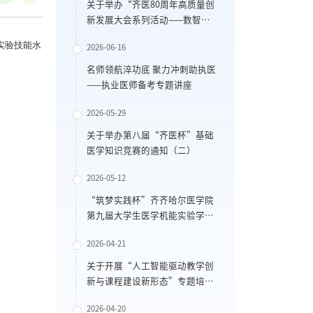
关于举办“齐医80周年高质量创
新发展大会系列活动——数智生
物医药创新发展论坛暨黑龙江省
实验技能水
2026-06-16
药食同源资源与代谢性疾病防治
重点实验室学术会议”的通知
名师领航淬功底 聚力冲刺助执医
——执业医师备考专题讲座
2026-05-29
关于举办第八届“齐医杯”基础
医学知识竞赛的通知（二）
2026-05-12
“筑梦实践杯”齐齐哈尔医学院
第九届大学生医学机能实验学技
能大赛通知
2026-04-21
关于开展“人工智能驱动教学创
新与课程建设新形态”专题培训
的通知
2026-04-20