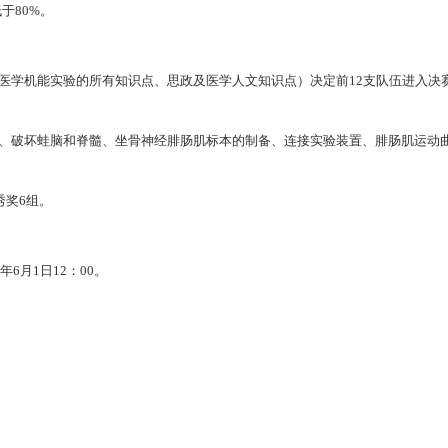
于80%。
业医学机能实验的所有知识点、思政及医学人文知识点）决定前12支队伍进入决
备、破坏蛙脑和脊髓、坐骨神经腓肠肌标本的制备、连接实验装置、腓肠肌运动
秀奖6组。
6月1日12：00。